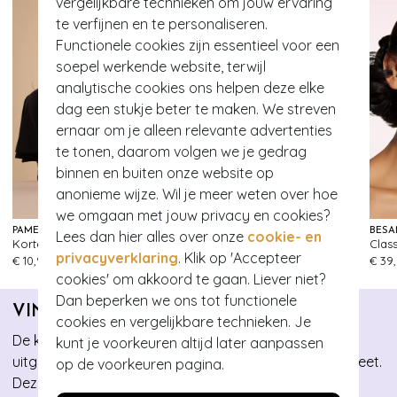
vergelijkbare technieken om jouw ervaring
te verfijnen en te personaliseren.
Functionele cookies zijn essentieel voor een
soepel werkende website, terwijl
analytische cookies ons helpen deze elke
dag een stukje beter te maken. We streven
ernaar om je alleen relevante advertenties
te tonen, daarom volgen we je gedrag
binnen en buiten onze website op
anonieme wijze. Wil je meer weten over hoe
we omgaan met jouw privacy en cookies?
PAMELA MANN
BANNED RETRO
BÉSA
Lees dan hier alles over onze
cookie- en
Korte handschoenen met bloemenkant in zwart
Candice-hoed in zwart
463
397
privacyverklaring
. Klik op 'Accepteer
€ 10,95
€ 25,95
€ 39
cookies' om akkoord te gaan. Liever niet?
Dan beperken we ons tot functionele
VINTAGE DIVA
cookies en vergelijkbare technieken. Je
De kleuren, de vormen, de stoffen… We raken niet
kunt je voorkeuren altijd later aanpassen
uitgekeken op het prachtige merk dat Vintage Diva heet.
op de voorkeuren pagina.
Deze naam is niet voor niets gekozen.