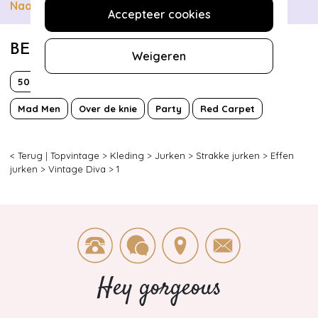
Naar collectie
Accepteer cookies
BEKIJK MEER VAN
Weigeren
50s
Classy chic
Effen
Kant
Korte mouw
Mad Men
Over de knie
Party
Red Carpet
< Terug
|
Topvintage
>
Kleding
>
Jurken
>
Strakke jurken
>
Effen
jurken
>
Vintage Diva
>
1
Hey gorgeous