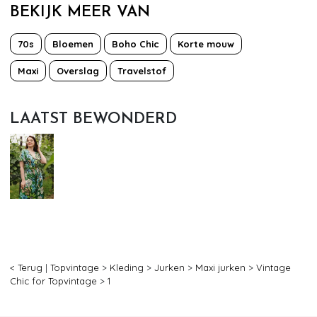
BEKIJK MEER VAN
70s
Bloemen
Boho Chic
Korte mouw
Maxi
Overslag
Travelstof
LAATST BEWONDERD
< Terug
|
Topvintage
>
Kleding
>
Jurken
>
Maxi jurken
>
Vintage
Chic for Topvintage
>
1