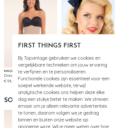
FIRST THINGS FIRST
Bij Topvintage gebruiken we cookies en
vergelijkbare technieken om jouw ervaring
te verfijnen en te personaliseren.
MAGIC BODYFASHION
BANNED RETRO
Dream hi bermuda in cappuccino
Anna haarsjaal in marineblauw
132
93
Functionele cookies zijn essentieel voor een
€ 54,95
€ 9,95
soepel werkende website, terwijl
analytische cookies ons helpen deze elke
dag een stukje beter te maken. We streven
SOORTGELIJKE PRODUCTEN
ernaar om je alleen relevante advertenties
te tonen, daarom volgen we je gedrag
binnen en buiten onze website op
anonieme wijze. Wil je meer weten over hoe