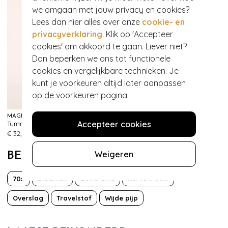
we omgaan met jouw privacy en cookies?
Lees dan hier alles over onze
cookie- en
privacyverklaring
. Klik op 'Accepteer
cookies' om akkoord te gaan. Liever niet?
Dan beperken we ons tot functionele
cookies en vergelijkbare technieken. Je
kunt je voorkeuren altijd later aanpassen
op de voorkeuren pagina.
MAGIC BODYFASHION
MAGIC BODYFASHION
Accepteer cookies
Tummy Shaper Lace Slip in Zwart
Dream Invisibles Slips 2-pack in rood
328
336
€ 32,95
€ 29,95
Weigeren
BEKIJK MEER VAN
70s
Bloemen
Boho Chic
Korte mouw
Overslag
Travelstof
Wijde pijp