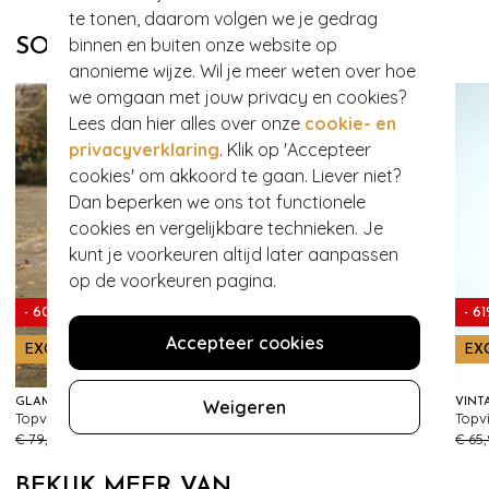
te tonen, daarom volgen we je gedrag
binnen en buiten onze website op
SOORTGELIJKE PRODUCTEN
anonieme wijze. Wil je meer weten over hoe
we omgaan met jouw privacy en cookies?
Lees dan hier alles over onze
cookie- en
privacyverklaring
. Klik op 'Accepteer
cookies' om akkoord te gaan. Liever niet?
Dan beperken we ons tot functionele
cookies en vergelijkbare technieken. Je
kunt je voorkeuren altijd later aanpassen
op de voorkeuren pagina.
- 60%
- 61%
- 6
Accepteer cookies
EXCLUSIEF
EXCLUSIEF
EX
Weigeren
GLAMOUR BUNNY BUSINESS BABE
VINTAGE CHIC FOR TOPVINTAGE
Topvintage Exclusive ~ The Vedette Fishtail rok in zand
Topvintage exclusive ~ Rose pencil jurk in dieproze
144
176
€ 79,95
€ 31,95
€ 65,95
€ 25,95
€ 65
BEKIJK MEER VAN