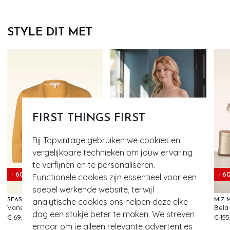
STYLE DIT MET
FIRST THINGS FIRST
Bij Topvintage gebruiken we cookies en
vergelijkbare technieken om jouw ervaring
te verfijnen en te personaliseren.
- 60%
- 6
Functionele cookies zijn essentieel voor een
soepel werkende website, terwijl
analytische cookies ons helpen deze elke
SEASALT
MAGIC BODYFASHION
MIZ 
Vanessa katoenen vest in donker sienna
Maxi Sexy Hi Bermuda in Latte
Bela
87
393
dag een stukje beter te maken. We streven
€ 69,95
€ 27,95
€ 45,95
€ 155
ernaar om je alleen relevante advertenties