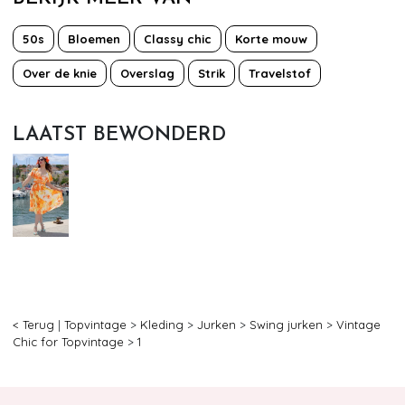
50s
Bloemen
Classy chic
Korte mouw
Over de knie
Overslag
Strik
Travelstof
LAATST BEWONDERD
< Terug
|
Topvintage
>
Kleding
>
Jurken
>
Swing jurken
>
Vintage
Chic for Topvintage
>
1