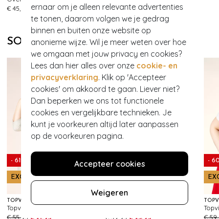
389
725
ernaar om je alleen relevante advertenties
€ 45,95
€ 45,95
te tonen, daarom volgen we je gedrag
binnen en buiten onze website op
SOORTGELIJKE PRODUCTEN
anonieme wijze. Wil je meer weten over hoe
we omgaan met jouw privacy en cookies?
Lees dan hier alles over onze
cookie- en
privacyverklaring
. Klik op 'Accepteer
cookies' om akkoord te gaan. Liever niet?
Dan beperken we ons tot functionele
cookies en vergelijkbare technieken. Je
kunt je voorkeuren altijd later aanpassen
op de voorkeuren pagina.
- 61%
- 60%
- 6
Accepteer cookies
EXCLUSIEF
EXCLUSIEF
EX
Weigeren
TOPVINTAGE BOUTIQUE COLLECTION
TOPVINTAGE BOUTIQUE COLLECTION
Topvintage exclusive ~ Livia Blouse in beige
Topvintage exclusive ~ Adeline pantalon in lichtroze
111
80
€ 55,95
€ 21,95
€ 59,95
€ 23,95
€ 59