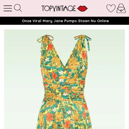
Onze Viral Mary Jane Pumps Staan Nu Online