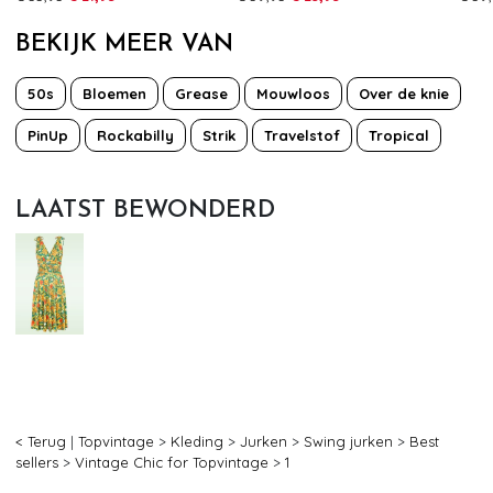
BEKIJK MEER VAN
50s
Bloemen
Grease
Mouwloos
Over de knie
O
PinUp
Rockabilly
Strik
Travelstof
Tropical
LAATST BEWONDERD
< Terug
|
Topvintage
>
Kleding
>
Jurken
>
Swing jurken
>
Best
sellers
>
Vintage Chic for Topvintage
>
1