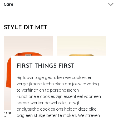
Care
STYLE DIT MET
FIRST THINGS FIRST
Bij Topvintage gebruiken we cookies en
vergelijkbare technieken om jouw ervaring
te verfijnen en te personaliseren.
Functionele cookies zijn essentieel voor een
soepel werkende website, terwijl
analytische cookies ons helpen deze elke
BANNED RETRO
BANNED RETRO
dag een stukje beter te maken. We streven
Overload vest in oranje
Overload vest in mosterd