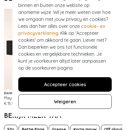
binnen en buiten onze website op
anonieme wijze. Wil je meer weten over hoe
we omgaan met jouw privacy en cookies?
Lees dan hier alles over onze
cookie- en
privacyverklaring
. Klik op 'Accepteer
cookies' om akkoord te gaan. Liever niet?
Dan beperken we ons tot functionele
cookies en vergelijkbare technieken. Je
kunt je voorkeuren altijd later aanpassen
op de voorkeuren pagina.
Accepteer cookies
BANNED RETRO
BANNED RETRO
Play It Right Bow-riem in zwart
Play It Right riem in rood
483
368
Weigeren
€ 15,95
€ 15,95
BEKIJK MEER VAN
50s
Bettie Page
Grease
Korte mouw
Off shoulder