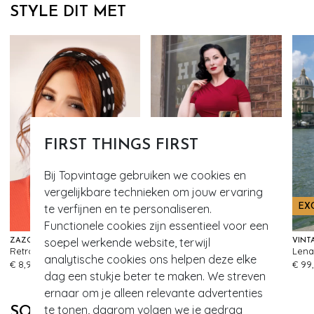
STYLE DIT MET
FIRST THINGS FIRST
Bij Topvintage gebruiken we cookies en
vergelijkbare technieken om jouw ervaring
te verfijnen en te personaliseren.
EXCLUSIEF
EX
Functionele cookies zijn essentieel voor een
soepel werkende website, terwijl
ZAZOO
VINTAGE CHIC FOR TOPVINTAGE
VINT
Retro haarsjaal in zwart met stippen
Topvintage exclusive ~ Bella midi-rok in zwart
Lena
351
999+
analytische cookies ons helpen deze elke
€ 8,95
€ 35,95
€ 99
dag een stukje beter te maken. We streven
ernaar om je alleen relevante advertenties
te tonen, daarom volgen we je gedrag
SOORTGELIJKE PRODUCTEN