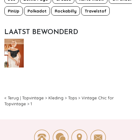
PinUp
Polkadot
Rockabilly
Travelstof
LAATST BEWONDERD
< Terug
|
Topvintage
>
Kleding
>
Tops
>
Vintage Chic for
Topvintage
>
1