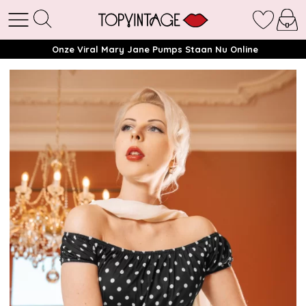
Onze Viral Mary Jane Pumps Staan Nu Online