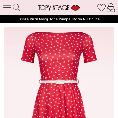
Onze Viral Mary Jane Pumps Staan Nu Online