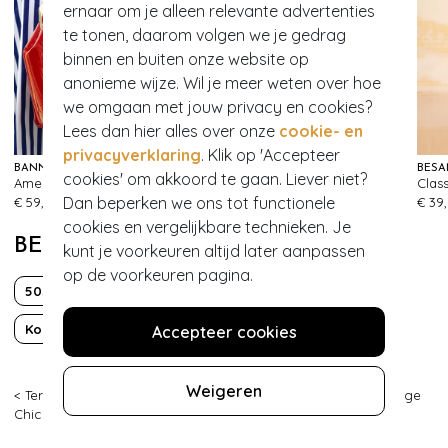
ernaar om je alleen relevante advertenties
te tonen, daarom volgen we je gedrag
binnen en buiten onze website op
anonieme wijze. Wil je meer weten over hoe
we omgaan met jouw privacy en cookies?
Lees dan hier alles over onze
cookie- en
privacyverklaring
. Klik op 'Accepteer
BANNED RETRO
URBAN HIPPIES
BÉSA
cookies' om akkoord te gaan. Liever niet?
American Vintage Patent tas in rood
Dot vergulde oorbellen in donker Samba rood
496
429
Dan beperken we ons tot functionele
€ 59,95
€ 16,95
€ 39
cookies en vergelijkbare technieken. Je
BEKIJK MEER VAN
kunt je voorkeuren altijd later aanpassen
op de voorkeuren pagina.
50s
Fun
Hartjes
Korte mouw
Over de knie
Valentijn
Accepteer cookies
Weigeren
< Terug
|
Topvintage
>
Kleding
>
Jurken
>
Swing jurken
>
Vintage
Chic for Topvintage
>
1