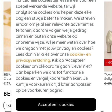
Functionele cookies zijn essentieel voor een
soepel werkende website, terwijl
analytische cookies ons helpen deze elke
dag een stukje beter te maken. We streven
ernaar om je alleen relevante advertenties
te tonen, daarom volgen we je gedrag
binnen en buiten onze website op
anonieme wijze. Wil je meer weten over hoe
we omgaan met jouw privacy en cookies?
Lees dan hier alles over onze
cookie- en
privacyverklaring
. Klik op 'Accepteer
- 60%
- 6
cookies' om akkoord te gaan. Liever niet?
Dan beperken we ons tot functionele
BÉSAME COSMETICS
TOPVINTAGE BOUTIQUE COLLECTION
TAMA
cookies en vergelijkbare technieken. Je
Classic Colour lippenstift in Mary Red
Evelyn gebreide maxi rok in gebroken wit
303
226
€ 39,95
€ 49,95
€ 19,95
€ 69
kunt je voorkeuren altijd later aanpassen
op de voorkeuren pagina.
BEKIJK MEER VAN
Accepteer cookies
1/2 mouw
20s
50s
70s
Boho Chic
Bruid