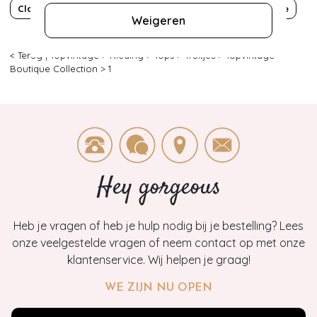
Classy chic
Effen
Knitwear
Mad Men
Viscose
Za
Weigeren
< Terug
|
Topvintage
>
Kleding
>
Tops
>
Truitjes
>
Topvintage
Boutique Collection
>
1
Hey gorgeous
Heb je vragen of heb je hulp nodig bij je bestelling? Lees
onze veelgestelde vragen of neem contact op met onze
klantenservice. Wij helpen je graag!
WE ZIJN NU OPEN