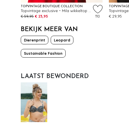
TOPVINTAGE BOUTIQUE COLLECTION
TOPVINTAG
Topvintage exclusive ~ Mila wikkeltop in wit
€ 59,95
€ 23,95
110
€ 29,95
BEKIJK MEER VAN
Dierenprint
Leopard
Sustainable Fashion
LAATST BEWONDERD