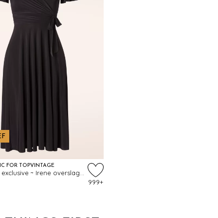
EF
IC FOR TOPVINTAGE
Topvintage exclusive ~ Irene overslag swing jurk in zwart
999+