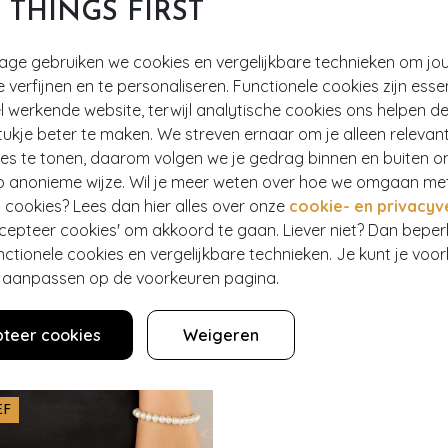
EN
T THINGS FIRST
tage gebruiken we cookies en vergelijkbare technieken om jo
e verfijnen en te personaliseren. Functionele cookies zijn esse
 werkende website, terwijl analytische cookies ons helpen de
ukje beter te maken. We streven ernaar om je alleen relevan
ies te tonen, daarom volgen we je gedrag binnen en buiten o
p anonieme wijze. Wil je meer weten over hoe we omgaan me
 cookies? Lees dan hier alles over onze
cookie- en privacyv
ccepteer cookies' om akkoord te gaan. Liever niet? Dan bepe
nctionele cookies en vergelijkbare technieken. Je kunt je voo
er aanpassen op de voorkeuren pagina.
teer cookies
Weigeren
EF