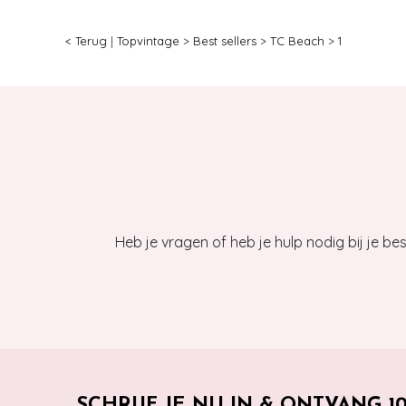
< Terug
|
Topvintage
>
Best sellers
>
TC Beach
>
1
Heb je vragen of heb je hulp nodig bij je b
SCHRIJF JE NU IN & ONTVANG 1