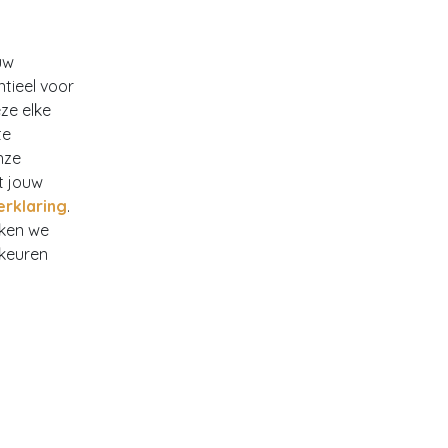
uw
ntieel voor
ze elke
te
nze
t jouw
erklaring
.
rken we
rkeuren