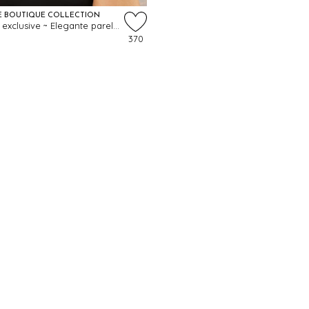
E BOUTIQUE COLLECTION
Topvintage exclusive ~ Elegante parelketting in ivoor
370