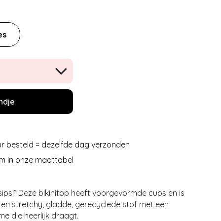
es
ndje
r besteld = dezelfde dag verzonden
m in onze maattabel
ips!” Deze bikinitop heeft voorgevormde cups en is
 en stretchy, gladde, gerecyclede stof met een
me die heerlijk draagt.