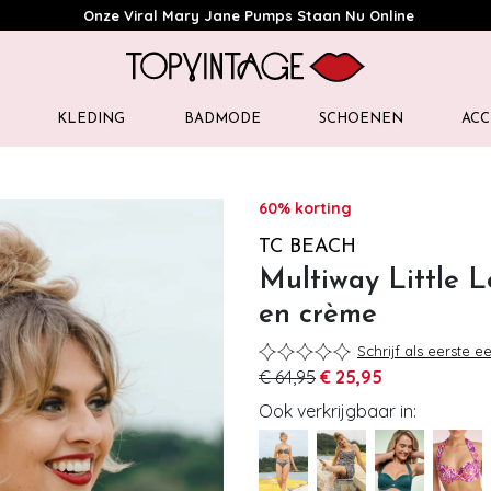
Onze Viral Mary Jane Pumps Staan Nu Online
KLEDING
BADMODE
SCHOENEN
ACC
60% korting
TC BEACH
Multiway Little L
en crème
Schrijf als eerste e
€ 64,95
€ 25,95
Ook verkrijgbaar in: