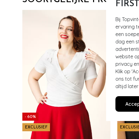
SOORTGELIJKE PRODUCT
FIRS
Bij Topvin
ervaring t
een soepel
dag een st
advertent
website o
privacy en
Klik op 'A
ons tot fu
altijd lat
Accep
- 60%
EXCLUSIEF
EXCLUSI