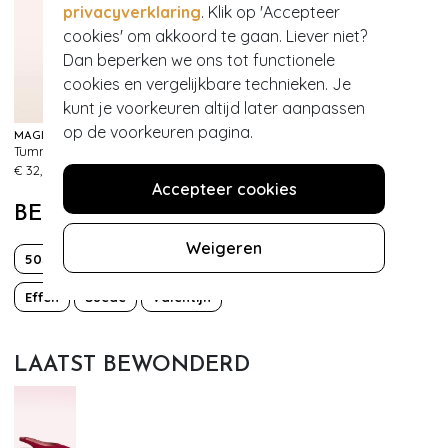
privacyverklaring
. Klik op 'Accepteer
cookies' om akkoord te gaan. Liever niet?
- 30%
Dan beperken we ons tot functionele
cookies en vergelijkbare technieken. Je
EXCLUSIEF
kunt je voorkeuren altijd later aanpassen
op de voorkeuren pagina.
MAGIC BODYFASHION
TOPVINTAGE BOUTIQUE COLLECTION
Tummy Shaper Lace Slip in Zwart
Topvintage exclusive ~ Elegante parelketting in ivoor
327
370
€ 32,95
€ 29,95
€ 20,95
Accepteer cookies
BEKIJK MEER VAN
Weigeren
50s
60s
Classy chic
Echt leder
Effen
Suede
Valentijn
LAATST BEWONDERD