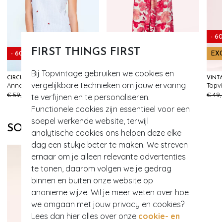
- 6
FIRST THINGS FIRST
- 60%
- 60%
EX
Bij Topvintage gebruiken we cookies en
CIRCUS
K-DESIGN
vergelijkbare technieken om jouw ervaring
Anna katoenen gestreepte aardbeien blouse in lichtblauw en wit
Amber Blossom maxi jurk in gebroken wit en rood
134
193
€ 59,95
€ 23,95
€ 99,95
€ 39,95
€ 49
te verfijnen en te personaliseren.
Functionele cookies zijn essentieel voor een
soepel werkende website, terwijl
SOORTGELIJKE PRODUCTEN
analytische cookies ons helpen deze elke
dag een stukje beter te maken. We streven
ernaar om je alleen relevante advertenties
te tonen, daarom volgen we je gedrag
binnen en buiten onze website op
anonieme wijze. Wil je meer weten over hoe
we omgaan met jouw privacy en cookies?
Lees dan hier alles over onze
cookie- en