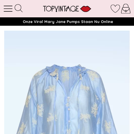
Onze Viral Mary Jane Pumps Staan Nu Online