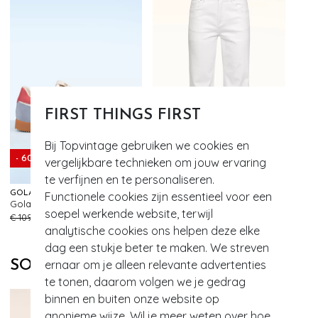
FIRST THINGS FIRST
Bij Topvintage gebruiken we cookies en
- 60%
- 60%
vergelijkbare technieken om jouw ervaring
te verfijnen en te personaliseren.
GOLA
SMASHED LEMON
Functionele cookies zijn essentieel voor een
Gola Elan Suede sneakers in babyblauw
Coco flared jeans in wit
152
81
soepel werkende website, terwijl
€ 109,95
€ 43,95
€ 79,95
€ 31,95
analytische cookies ons helpen deze elke
dag een stukje beter te maken. We streven
SOORTGELIJKE PRODUCTEN
ernaar om je alleen relevante advertenties
te tonen, daarom volgen we je gedrag
binnen en buiten onze website op
anonieme wijze. Wil je meer weten over hoe