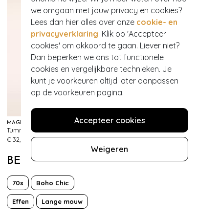
we omgaan met jouw privacy en cookies?
Lees dan hier alles over onze
cookie- en
privacyverklaring
. Klik op 'Accepteer
cookies' om akkoord te gaan. Liever niet?
Dan beperken we ons tot functionele
cookies en vergelijkbare technieken. Je
kunt je voorkeuren altijd later aanpassen
op de voorkeuren pagina.
EXCLUSIEF
Accepteer cookies
MAGIC BODYFASHION
TOPVINTAGE BOUTIQUE COLLECTION
Tummy Shaper Lace Slip in Zwart
Topvintage exclusive ~ Elegante parelketting in ivoor
327
370
€ 32,95
€ 29,95
Weigeren
BEKIJK MEER VAN
70s
Boho Chic
Effen
Lange mouw