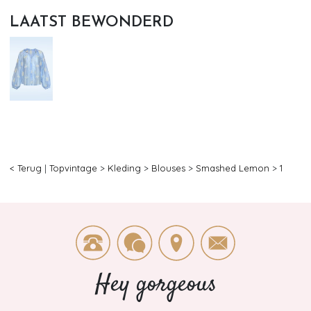
LAATST BEWONDERD
< Terug
|
Topvintage
>
Kleding
>
Blouses
>
Smashed Lemon
>
1
Hey gorgeous