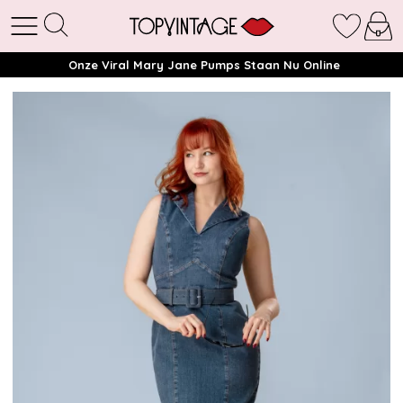
Onze Viral Mary Jane Pumps Staan Nu Online