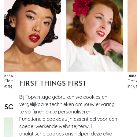
BÉSAME COSMETICS
ZAZOO
URBA
Classic colour lippenstift in Bésame rood
Bloemenhaarclip en broche in rood
FIRST THINGS FIRST
397
421
€ 39,95
€ 9,95
€ 16,
Bij Topvintage gebruiken we cookies en
vergelijkbare technieken om jouw ervaring
SOORTGELIJKE PRODUCTEN
te verfijnen en te personaliseren.
Functionele cookies zijn essentieel voor een
soepel werkende website, terwijl
analytische cookies ons helpen deze elke