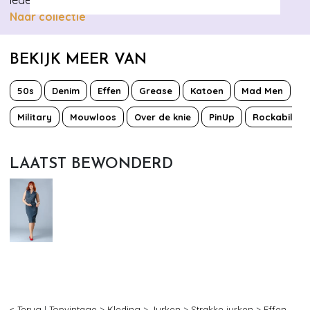
iedere vrouw geschikt zijn!
Naar collectie
BEKIJK MEER VAN
50s
Denim
Effen
Grease
Katoen
Mad Men
Military
Mouwloos
Over de knie
PinUp
Rockabilly
LAATST BEWONDERD
< Terug
|
Topvintage
>
Kleding
>
Jurken
>
Strakke jurken
>
Effen