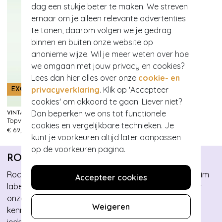
dag een stukje beter te maken. We streven
ernaar om je alleen relevante advertenties
te tonen, daarom volgen we je gedrag
binnen en buiten onze website op
anonieme wijze. Wil je meer weten over hoe
we omgaan met jouw privacy en cookies?
Lees dan hier alles over onze
cookie- en
privacyverklaring
. Klik op 'Accepteer
EXCLUSIEF
EXCLUSIEF
cookies' om akkoord te gaan. Liever niet?
Dan beperken we ons tot functionele
VINTAGE CHIC FOR TOPVINTAGE
VINTAGE CHIC FOR TOPVINTAGE
Topvintage exclusive ~ Irene Floral overslag swing jurk in zijdeachtig green
Topvintage exclusive ~Layla Cross Over jurk in groen
cookies en vergelijkbare technieken. Je
999+
999+
€ 69,95
€ 65,95
kunt je voorkeuren altijd later aanpassen
op de voorkeuren pagina.
ROCK-A-BOOTY
Rock YOUR booty met de collectie van ons eigen denim
Accepteer cookies
label Rock-a-Booty! Deze collectie is ontworpen door
onze designers waarbij de donkere denimstof
Weigeren
kenmerkend is en de verschillende pasvormen voor