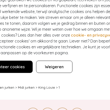
e verfijnen en te personaliseren. Functionele cookies zijn esse
 werkende website, terwijl analytische cookies ons helpen de
ukje beter te maken. We streven ernaar om je alleen relevan
ies te tonen, daarom volgen we je gedrag binnen en buiten o
p anonieme wijze. Wil je meer weten over hoe we omgaan me
 cookies? Lees dan hier alles over onze
cookie- en privacyv
ccepteer cookies' om akkoord te gaan. Liever niet? Dan bepe
nctionele cookies en vergelijkbare technieken. Je kunt je voo
er aanpassen op de voorkeuren pagina.
Korte mouw
teer cookies
Weigeren
Fashion
Viscose
fen jurken
>
Midi jurken
>
King Louie
>
1