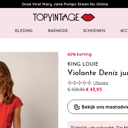
Onze Viral Mary Jane Pumps Staan Nu Online
KLEDING
BADMODE
SCHOENEN
ACC
60% korting
KING LOUIE
Violante Deniz ju
1 Review
€ 109,95
€ 43,95
Bekijk ons maatadvi