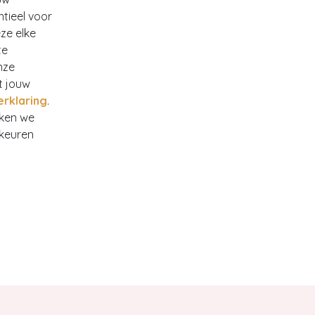
ntieel voor
ze elke
te
nze
t jouw
erklaring
.
rken we
rkeuren