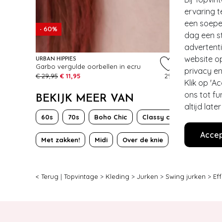
ervaring t
een soepel
- 60%
dag een st
advertent
website o
URBAN HIPPIES
Garbo vergulde oorbellen in ecru
privacy en
€ 29,95
€ 11,95
29
Klik op 'A
ons tot fu
BEKIJK MEER VAN
altijd lat
60s
70s
Boho Chic
Classy chic
Effen
Accep
Met zakken!
Midi
Over de knie
Sustainable 
< Terug
|
Topvintage
>
Kleding
>
Jurken
>
Swing jurken
>
Ef