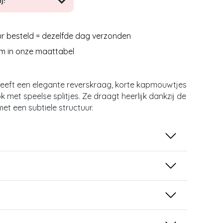
j!
r besteld = dezelfde dag verzonden
m in onze maattabel
 heeft een elegante reverskraag, korte kapmouwtjes
ok met speelse splitjes. Ze draagt heerlijk dankzij de
et een subtiele structuur.