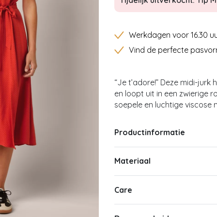
Tijdelijk uitverkocht: Tip Mi
Werkdagen voor 16.30 uu
Vind de perfecte pasvor
“Je t’adore!” Deze midi-jurk
en loopt uit in een zwierige r
soepele en luchtige viscose m
Productinformatie
Materiaal
Care