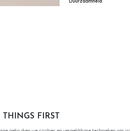
Duurzaamheid
T THINGS FIRST
tage gebruiken we cookies en vergelijkbare technieken om jo