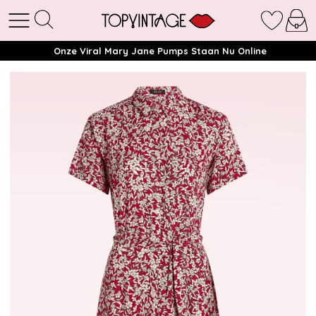
Onze Viral Mary Jane Pumps Staan Nu Online