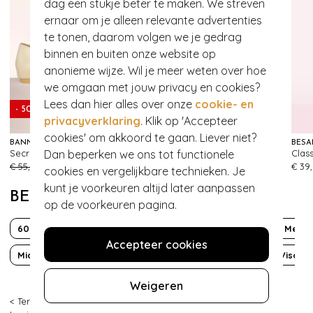
dag een stukje beter te maken. We streven
ernaar om je alleen relevante advertenties
te tonen, daarom volgen we je gedrag
binnen en buiten onze website op
anonieme wijze. Wil je meer weten over hoe
we omgaan met jouw privacy en cookies?
Lees dan hier alles over onze
cookie- en
- 50%
- 60%
privacyverklaring
. Klik op 'Accepteer
cookies' om akkoord te gaan. Liever niet?
BANNED RETRO
TAMARIS
BÉSA
Dan beperken we ons tot functionele
Secret Love flats in crème
Cherry Kiss Suede slingbacks in rood
556
109
€ 55,95
€ 27,95
€ 79,95
€ 31,95
€ 39
cookies en vergelijkbare technieken. Je
kunt je voorkeuren altijd later aanpassen
BEKIJK MEER VAN
op de voorkeuren pagina.
60s
70s
Bloemen
Boho Chic
Korte mouw
Met z
Accepteer cookies
Midi
Mod
Over de knie
Sustainable Fashion
Viscos
Weigeren
< Terug
|
Topvintage
>
Kleding
>
Jurken
>
Midi jurken
>
King