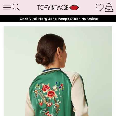
Onze Viral Mary Jane Pumps Staan Nu Online