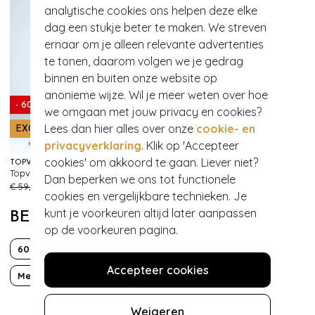
analytische cookies ons helpen deze elke
dag een stukje beter te maken. We streven
ernaar om je alleen relevante advertenties
te tonen, daarom volgen we je gedrag
binnen en buiten onze website op
anonieme wijze. Wil je meer weten over hoe
- 60%
we omgaan met jouw privacy en cookies?
Lees dan hier alles over onze
cookie- en
EXCLUSIEF
- 60%
privacyverklaring
. Klik op 'Accepteer
cookies' om akkoord te gaan. Liever niet?
TOPVINTAGE BOUTIQUE COLLECTION
KING LOUIE
Topvintage exclusive ~ Livia pantalon in marineblauw
Federica Marple broek in mazerine
Dan beperken we ons tot functionele
189
103
€ 59,95
€ 23,95
€ 99,95
€ 39,95
cookies en vergelijkbare technieken. Je
kunt je voorkeuren altijd later aanpassen
BEKIJK MEER VAN
op de voorkeuren pagina.
60s
70s
Bloemen
Boho Chic
Lange mouw
Accepteer cookies
Met zakken!
Mod
Satijn
Sustainable Fashion
Weigeren