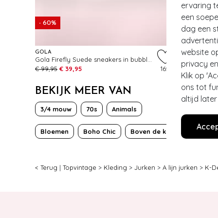
ervaring t
een soepel
- 60%
dag een st
advertent
website o
GOLA
BANNED RE
Gola Firefly Suede sneakers in bubblegum
Fara katoe
privacy en
€ 99,95
€ 39,95
165
€ 39,95
Klik op 'A
ons tot fu
BEKIJK MEER VAN
altijd lat
3/4 mouw
70s
Animals
Accep
Bloemen
Boho Chic
Boven de knie
< Terug
|
Topvintage
>
Kleding
>
Jurken
>
A lijn jurken
>
K-D