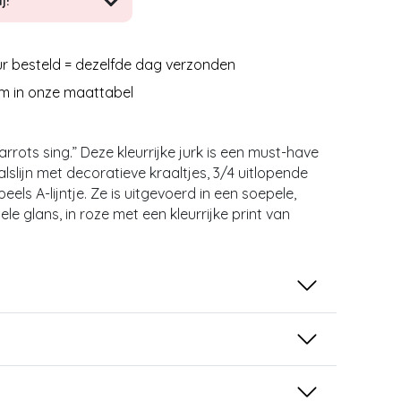
j!
r besteld = dezelfde dag verzonden
m in onze maattabel
rots sing.” Deze kleurrijke jurk is een must-have
alslijn met decoratieve kraaltjes, 3/4 uitlopende
els A-lijntje. Ze is uitgevoerd in een soepele,
ele glans, in roze met een kleurrijke print van