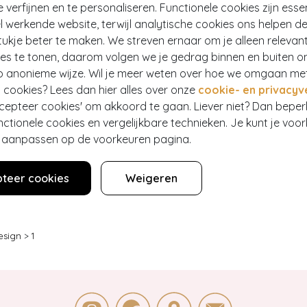
e verfijnen en te personaliseren. Functionele cookies zijn esse
 werkende website, terwijl analytische cookies ons helpen de
- 50%
ukje beter te maken. We streven ernaar om je alleen relevan
ies te tonen, daarom volgen we je gedrag binnen en buiten o
p anonieme wijze. Wil je meer weten over hoe we omgaan me
TRO
TAMARIS
nen vest in magenta
Saraya sandaaltjes in roze combi
 cookies? Lees dan hier alles over onze
cookie- en privacyv
224
€ 79,95
€ 39,95
ccepteer cookies' om akkoord te gaan. Liever niet? Dan bepe
nctionele cookies en vergelijkbare technieken. Je kunt je voo
er aanpassen op de voorkeuren pagina.
teer cookies
Weigeren
esign
>
1