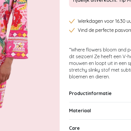
Tijdelijk uitverkocht: Tip Mi
Werkdagen voor 16.30 uu
Vind de perfecte pasvor
“Where flowers bloom and par
dit seizoen! Ze heeft een V-h
mouwen en loopt uit in een spe
stretchy slinky stof met subti
bloemen en dieren.
Productinformatie
Materiaal
Care