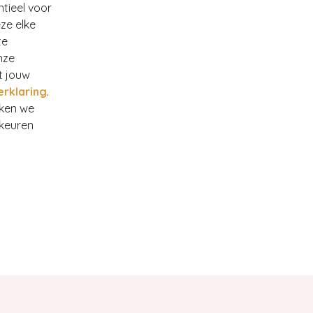
ntieel voor
ze elke
te
nze
t jouw
erklaring
.
138
rken we
rkeuren