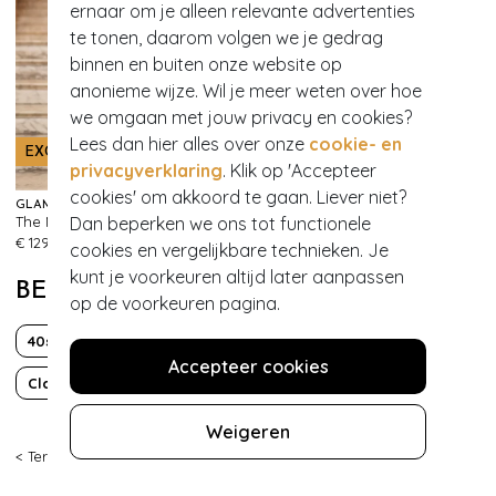
ernaar om je alleen relevante advertenties
te tonen, daarom volgen we je gedrag
binnen en buiten onze website op
anonieme wijze. Wil je meer weten over hoe
we omgaan met jouw privacy en cookies?
Lees dan hier alles over onze
cookie- en
EXCLUSIEF
privacyverklaring
. Klik op 'Accepteer
cookies' om akkoord te gaan. Liever niet?
GLAMOUR BUNNY
Dan beperken we ons tot functionele
The Moira Satin pencil jurk in gebroken wit
276
€ 129,95
cookies en vergelijkbare technieken. Je
kunt je voorkeuren altijd later aanpassen
BEKIJK MEER VAN
op de voorkeuren pagina.
40s
50s
60s
Bruid
Accepteer cookies
Classy chic
Effen
Mod
Sustainable Fashion
Weigeren
< Terug
|
Topvintage
>
Schoenen
>
Sandalen
>
Jana Shoes
>
1