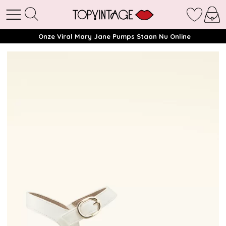
Onze Viral Mary Jane Pumps Staan Nu Online