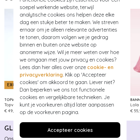
soepel werkende website, terwijl
analytische cookies ons helpen deze elke
dag een stukje beter te maken. We streven
ernaar om je alleen relevante advertenties
te tonen, daarom volgen we je gedrag
binnen en buiten onze website op
anonieme wijze. Wil je meer weten over hoe
we omgaan met jouw privacy en cookies?
Lees dan hier alles over onze
cookie- en
privacyverklaring
. Klik op 'Accepteer
cookies' om akkoord te gaan. Liever niet?
EXCLUSIEF
EXCLUSIEF
Dan beperken we ons tot functionele
cookies en vergelijkbare technieken. Je
TOPVINTAGE BOUTIQUE COLLECTION
TOPVINTAGE BOUTIQUE COLLECTION
BANN
kunt je voorkeuren altijd later aanpassen
Topvintage exclusive ~ Paola capri broek in marineblauw
Topvintage Exclusive ~ Darina blouse in wit
151
98
€ 49,95
€ 55,95
€ 55
op de voorkeuren pagina.
GLAMOUR BUNNY
Accepteer cookies
Ons eigen pittige pinup merk Glamour Bunny, biedt