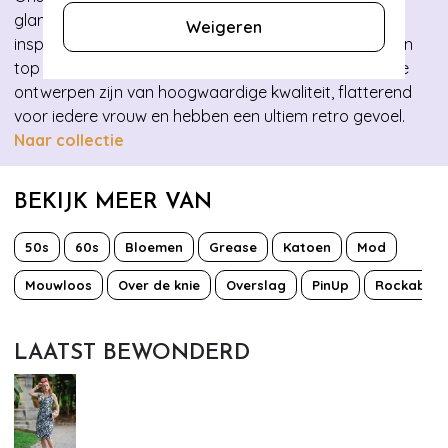
glamour, elegantie en stijl aan in de vorm van retro-
Weigeren
inspired kleding waarin iedere vintage babe zich op en
top vrouwelijk zal voelen. De collecties die wij in-house
ontwerpen zijn van hoogwaardige kwaliteit, flatterend
voor iedere vrouw en hebben een ultiem retro gevoel.
Naar collectie
BEKIJK MEER VAN
50s
60s
Bloemen
Grease
Katoen
Mod
Mouwloos
Over de knie
Overslag
PinUp
Rockabilly
LAATST BEWONDERD