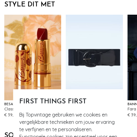
STYLE DIT MET
FIRST THINGS FIRST
BÉSAME COSMETICS
BANNED RETRO
BANN
Classic colour lippenstift in kersen rood
Corinne elastische riem in marineblauw
573
456
Bij Topvintage gebruiken we cookies en
€ 39,95
€ 15,95
€ 39
vergelijkbare technieken om jouw ervaring
te verfijnen en te personaliseren.
SOORTGELIJKE PRODUCTEN
Functionele cookies zijn essentieel voor een