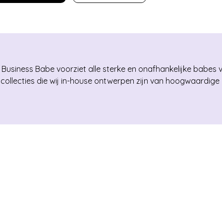
250
€ 99,95
E
iness Babe voorziet alle sterke en onafhankelijke babes van 
llecties die wij in-house ontwerpen zijn van hoogwaardige k