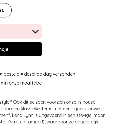
es
ndje
r besteld = dezelfde dag verzonden
m in onze maattabel
 style!'' Ook dit seizoen voorzien onze in-house
gbare en klassieke items met een hypervrouwelijk
men''. Lena Lynn is uitgevoerd in een stevige, maar
stof (stretcht amper!), waardoor ze ongelofelijk