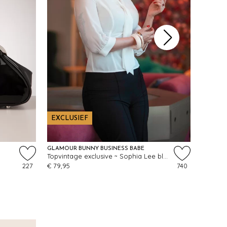
EXCLUSIEF
EXCLU
GLAMOUR BUNNY BUSINESS BABE
GLAMOUR
Topvintage exclusive ~ Sophia Lee blouse in wit
227
€ 79,95
740
€ 79,95