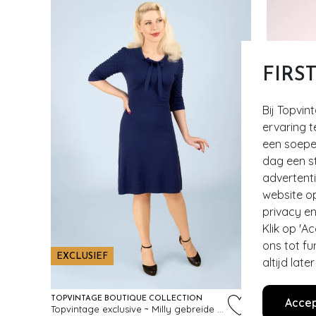
FIRS
Bij Topvin
ervaring t
een soepel
dag een st
advertent
website o
privacy en
Klik op 'A
ons tot fu
EXCLUSIEF
EXCLUSI
altijd lat
TOPVINTAGE BOUTIQUE COLLECTION
TOPVINTAG
Accep
Topvintage exclusive ~ Milly gebreide jurk in navy