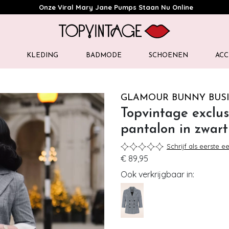
Onze Viral Mary Jane Pumps Staan Nu Online
KLEDING
BADMODE
SCHOENEN
ACC
GLAMOUR BUNNY BUSI
Topvintage exclu
pantalon in zwart
Schrijf als eerste e
€ 89,95
Ook verkrijgbaar in: