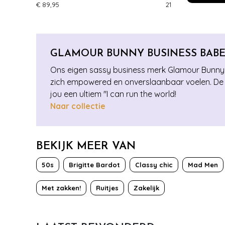
€ 89,95
219
€ 89,95
GLAMOUR BUNNY BUSINESS BAB
Ons eigen sassy business merk Glamour Bunny Bus
zich empowered en onverslaanbaar voelen. De co
jou een ultiem ''I can run the world!
Naar collectie
BEKIJK MEER VAN
50s
Brigitte Bardot
Classy chic
Mad Men
Met zakken!
Ruitjes
Zakelijk