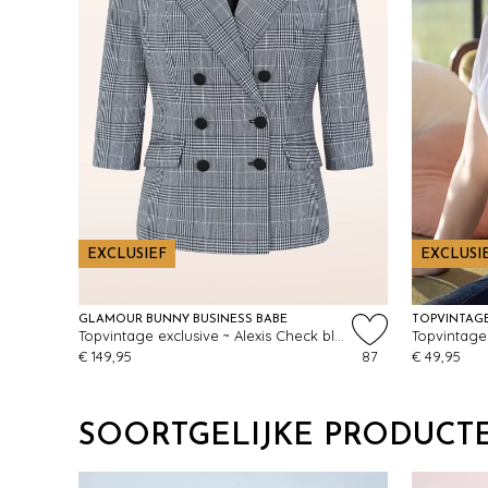
EXCLUSIEF
EXCLUSI
GLAMOUR BUNNY BUSINESS BABE
TOPVINTAG
Topvintage exclusive ~ Alexis Check blazer in zwart en wit
€ 149,95
87
€ 49,95
SOORTGELIJKE PRODUCT