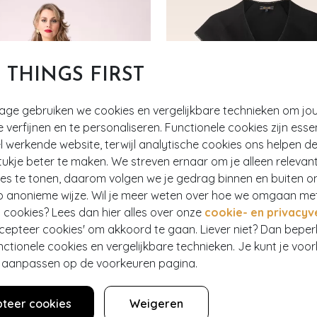
T THINGS FIRST
tage gebruiken we cookies en vergelijkbare technieken om jo
e verfijnen en te personaliseren. Functionele cookies zijn esse
 werkende website, terwijl analytische cookies ons helpen de
ukje beter te maken. We streven ernaar om je alleen relevan
ies te tonen, daarom volgen we je gedrag binnen en buiten o
p anonieme wijze. Wil je meer weten over hoe we omgaan me
 cookies? Lees dan hier alles over onze
cookie- en privacyv
ccepteer cookies' om akkoord te gaan. Liever niet? Dan bepe
nctionele cookies en vergelijkbare technieken. Je kunt je voo
EF
er aanpassen op de voorkeuren pagina.
E BOUTIQUE COLLECTION
KING LOUIE
teer cookies
Weigeren
Topvintage exclusive ~ Milly gebreide jurk in bordeauxrood
Cross Classic jurk in zwart