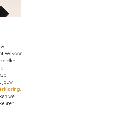
uw
ntieel voor
ze elke
te
nze
t jouw
erklaring
.
rken we
rkeuren