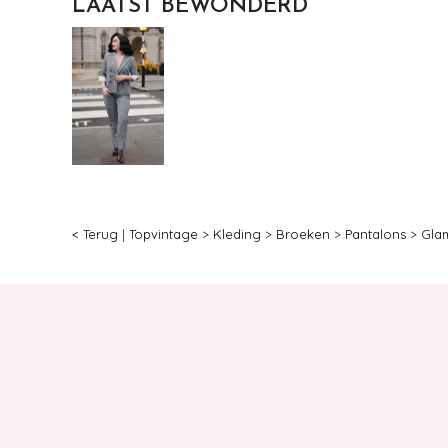
LAATST BEWONDERD
< Terug
|
Topvintage
>
Kleding
>
Broeken
>
Pantalons
>
Gla