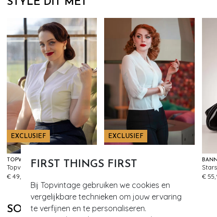
STYLE DIT MET
EXCLUSIEF
EXCLUSIEF
TOPVINTAGE BOUTIQUE COLLECTION
GLAMOUR BUNNY BUSINESS BABE
BANN
FIRST THINGS FIRST
Topvintage Exclusive ~ Indra blouse in gebroken wit
Topvintage exclusive ~ Sophia Lee blouse in wit
305
735
€ 49,95
€ 79,95
€ 55
Bij Topvintage gebruiken we cookies en
vergelijkbare technieken om jouw ervaring
te verfijnen en te personaliseren.
SOORTGELIJKE PRODUCTEN