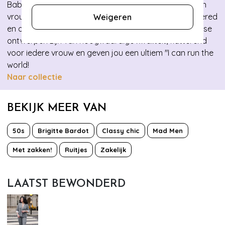
Babe voorziet alle sterke en onafhankelijke babes van
vrouwelijke en stijlvolle kleding waarin zij zich empowered
Weigeren
en onverslaanbaar voelen. De collecties die wij in-house
ontwerpen zijn van hoogwaardige kwaliteit, flatterend
voor iedere vrouw en geven jou een ultiem ''I can run the
world!
Naar collectie
BEKIJK MEER VAN
50s
Brigitte Bardot
Classy chic
Mad Men
Met zakken!
Ruitjes
Zakelijk
LAATST BEWONDERD