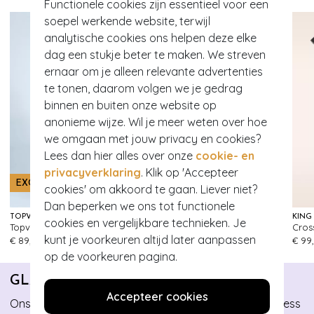
Functionele cookies zijn essentieel voor een
soepel werkende website, terwijl
analytische cookies ons helpen deze elke
dag een stukje beter te maken. We streven
ernaar om je alleen relevante advertenties
te tonen, daarom volgen we je gedrag
binnen en buiten onze website op
anonieme wijze. Wil je meer weten over hoe
we omgaan met jouw privacy en cookies?
Lees dan hier alles over onze
cookie- en
privacyverklaring
. Klik op 'Accepteer
EXCLUSIEF
EXCLUSIEF
cookies' om akkoord te gaan. Liever niet?
Dan beperken we ons tot functionele
TOPVINTAGE BOUTIQUE COLLECTION
TOPVINTAGE BOUTIQUE COLLECTION
KING
cookies en vergelijkbare technieken. Je
Topvintage exclusive ~ Milly gebreide jurk in navy
Topvintage exclusive ~ Milly gebreide jurk in bordeauxrood
Cross
216
244
kunt je voorkeuren altijd later aanpassen
€ 89,95
€ 89,95
€ 99
op de voorkeuren pagina.
GLAMOUR BUNNY BUSINESS BABE
Accepteer cookies
Ons eigen sassy business merk Glamour Bunny Business