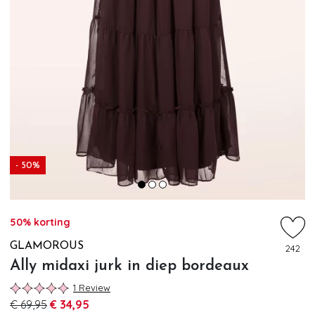
- 50%
50% korting
GLAMOROUS
242
Ally midaxi jurk in diep bordeaux
1 Review
€ 69,95
€ 34,95