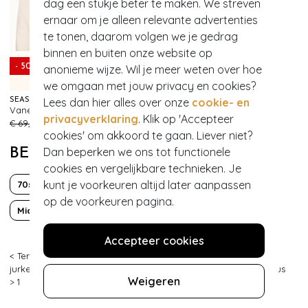
dag een stukje beter te maken. We streven
ernaar om je alleen relevante advertenties
te tonen, daarom volgen we je gedrag
binnen en buiten onze website op
- 50%
anonieme wijze. Wil je meer weten over hoe
we omgaan met jouw privacy en cookies?
Lees dan hier alles over onze
cookie- en
SEASALT
Vanessa katoenen vest in krijtwit
114
privacyverklaring
. Klik op 'Accepteer
€ 69,95
€ 34,95
cookies' om akkoord te gaan. Liever niet?
Dan beperken we ons tot functionele
BEKIJK MEER VAN
cookies en vergelijkbare technieken. Je
kunt je voorkeuren altijd later aanpassen
70s
Boho Chic
Korte mouw
op de voorkeuren pagina.
Midaxi
Off shoulder
Accepteer cookies
< Terug
|
Topvintage
>
Kleding
>
Jurken
>
Effen jurken
>
Maxi
jurken
>
Midi jurken
>
Midaxi jurken
>
Midaxi jurken
>
Glamorous
Weigeren
>
1