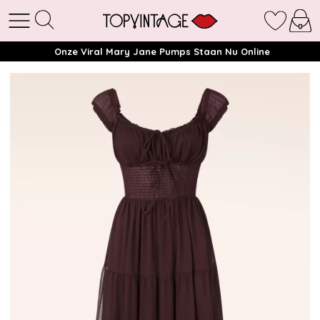
Onze Viral Mary Jane Pumps Staan Nu Online