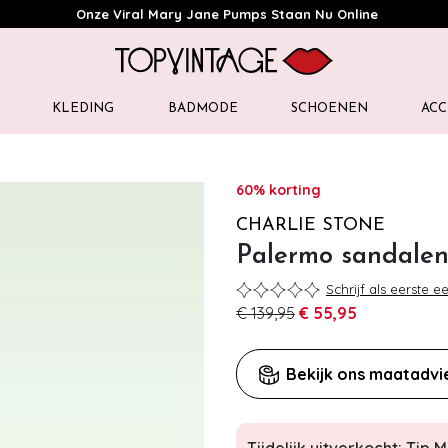
Onze Viral Mary Jane Pumps Staan Nu Online
KLEDING
BADMODE
SCHOENEN
ACC
60% korting
CHARLIE STONE
Palermo sandalen
Schrijf als eerste e
€ 139,95
€ 55,95
Bekijk ons maatadvi