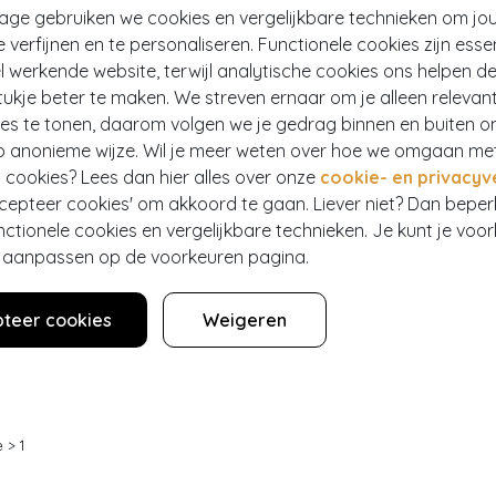
tage gebruiken we cookies en vergelijkbare technieken om jo
e verfijnen en te personaliseren. Functionele cookies zijn esse
 werkende website, terwijl analytische cookies ons helpen de
ukje beter te maken. We streven ernaar om je alleen relevan
ies te tonen, daarom volgen we je gedrag binnen en buiten o
p anonieme wijze. Wil je meer weten over hoe we omgaan me
 cookies? Lees dan hier alles over onze
cookie- en privacyv
alm Leaf oorbellen in groen
ccepteer cookies' om akkoord te gaan. Liever niet? Dan bepe
518
nctionele cookies en vergelijkbare technieken. Je kunt je voo
er aanpassen op de voorkeuren pagina.
teer cookies
Weigeren
e
>
1