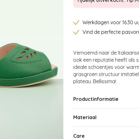
Tijdelijk uitverkocht: Tip Mi
Werkdagen voor 16.30 uu
Vind de perfecte pasvor
Vernoemd naar de Italiaanse 
ook een reputatie heeft als s
ideale schoentjes voor warme
grasgroen structuur imitatie
plateau. Bellissima!
Productinformatie
Materiaal
Care