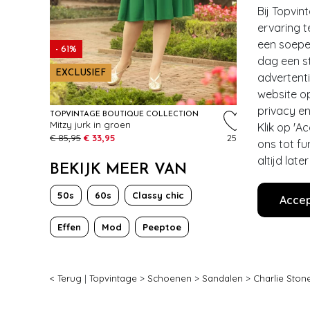
Bij Topvin
ervaring t
een soepel
- 61%
dag een st
EXCLUSIEF
advertent
website o
privacy en
TOPVINTAGE BOUTIQUE COLLECTION
LOVELY
Mitzy jurk in groen
Art Deco P
Klik op 'A
€ 85,95
€ 33,95
259
€ 39,95
ons tot fu
altijd lat
BEKIJK MEER VAN
50s
60s
Classy chic
Accep
Effen
Mod
Peeptoe
< Terug
|
Topvintage
>
Schoenen
>
Sandalen
>
Charlie Ston