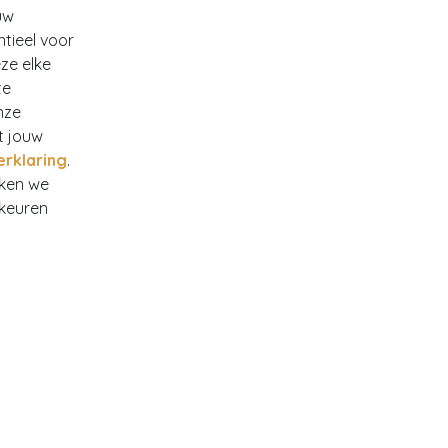
uw
ntieel voor
ze elke
te
nze
t jouw
erklaring
.
rken we
rkeuren