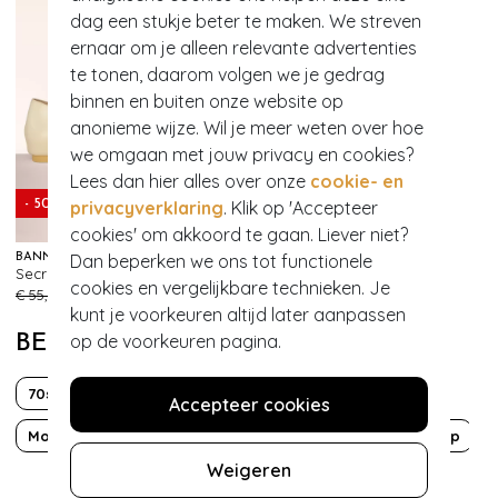
dag een stukje beter te maken. We streven
ernaar om je alleen relevante advertenties
te tonen, daarom volgen we je gedrag
binnen en buiten onze website op
anonieme wijze. Wil je meer weten over hoe
we omgaan met jouw privacy en cookies?
Lees dan hier alles over onze
cookie- en
privacyverklaring
. Klik op 'Accepteer
- 50%
cookies' om akkoord te gaan. Liever niet?
Dan beperken we ons tot functionele
BANNED RETRO
Secret Love flats in crème
555
cookies en vergelijkbare technieken. Je
€ 55,95
€ 27,95
kunt je voorkeuren altijd later aanpassen
op de voorkeuren pagina.
BEKIJK MEER VAN
70s
Boho Chic
Fun
Katoen
Accepteer cookies
Mouwloos
Ruitjes
Sustainable Fashion
Wijde pijp
Weigeren