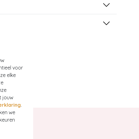
uw
ntieel voor
ze elke
te
nze
t jouw
erklaring
.
rken we
rkeuren