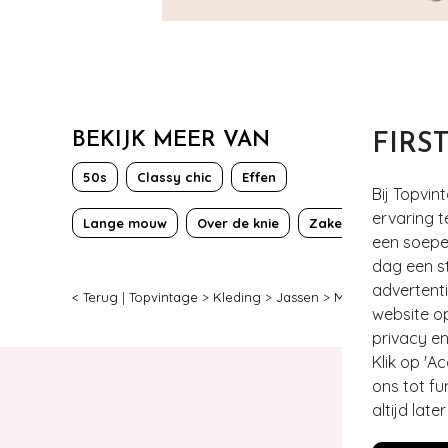
BEKIJK MEER VAN
FIRS
50s
Classy chic
Effen
Bij Topvin
ervaring t
Lange mouw
Over de knie
Zakelijk
een soepel
dag een st
advertent
< Terug
|
Topvintage
>
Kleding
>
Jassen
>
Mantels
>
Banned
website o
privacy en
Klik op 'A
ons tot fu
altijd lat