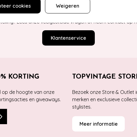
Hey gorgeous
teer cookies
Weigeren
estelling? Lees onze veelgestelde vragen of neem contact op m
Klantenservice
0% KORTING
TOPVINTAGE STOR
jd op de hoogte van onze
Bezoek onze Store & Outlet i
kortingsacties en giveaways.
merken en exclusieve collect
stylistes.
Meer informatie