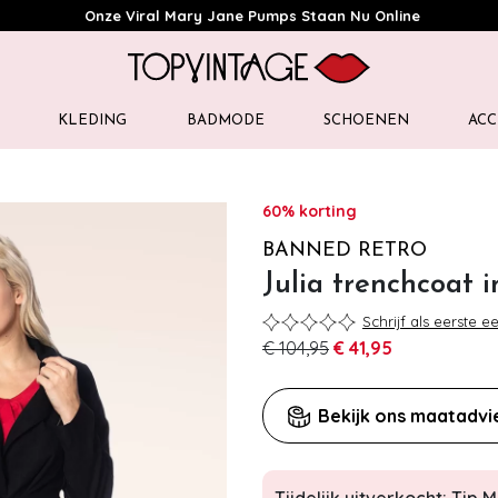
Onze Viral Mary Jane Pumps Staan Nu Online
KLEDING
BADMODE
SCHOENEN
ACC
60% korting
BANNED RETRO
Julia trenchcoat i
Schrijf als eerste e
€ 104,95
€ 41,95
Bekijk ons maatadvi