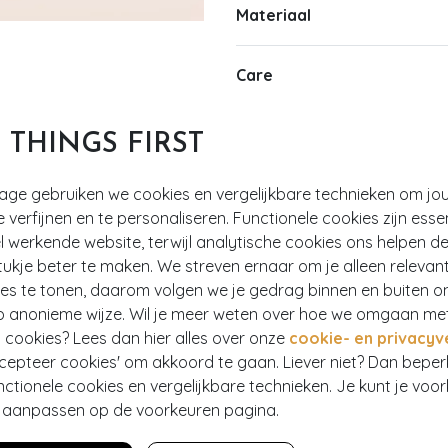
Materiaal
Care
T THINGS FIRST
tage gebruiken we cookies en vergelijkbare technieken om jo
e verfijnen en te personaliseren. Functionele cookies zijn esse
 werkende website, terwijl analytische cookies ons helpen de
ukje beter te maken. We streven ernaar om je alleen relevan
ies te tonen, daarom volgen we je gedrag binnen en buiten o
 Retro
>
1
p anonieme wijze. Wil je meer weten over hoe we omgaan me
 cookies? Lees dan hier alles over onze
cookie- en privacyv
ccepteer cookies' om akkoord te gaan. Liever niet? Dan bepe
nctionele cookies en vergelijkbare technieken. Je kunt je voo
er aanpassen op de voorkeuren pagina.