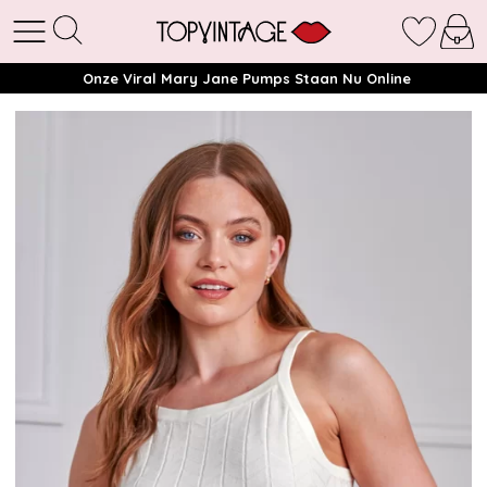
Onze Viral Mary Jane Pumps Staan Nu Online