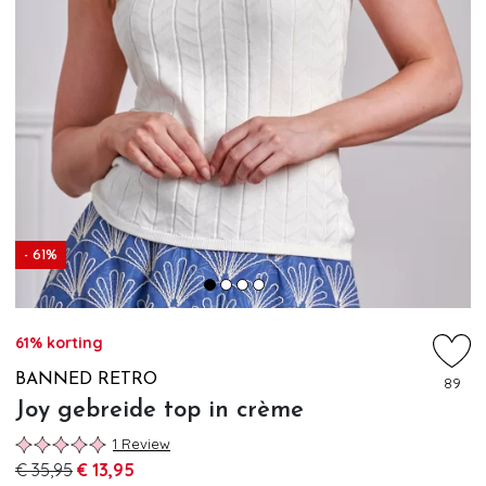
- 61%
61% korting
BANNED RETRO
89
Joy gebreide top in crème
1 Review
€ 35,95
€ 13,95