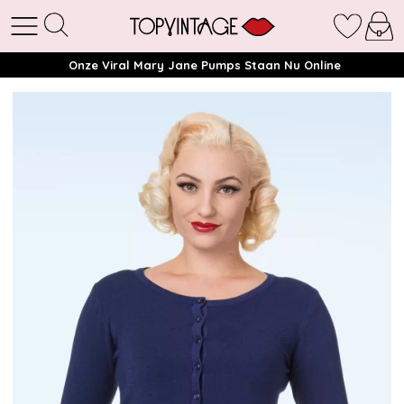
Onze Viral Mary Jane Pumps Staan Nu Online