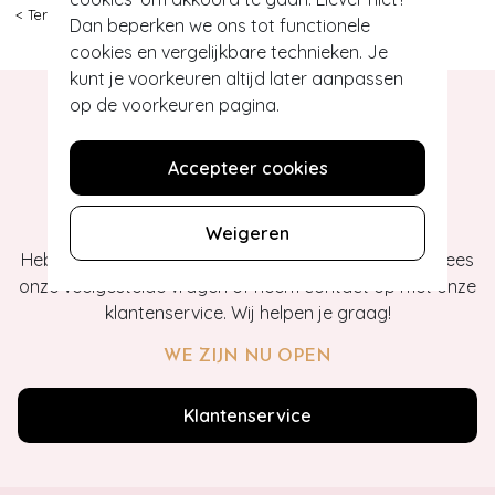
< Terug
|
Topvintage
>
Kleding
>
Vestjes
>
Banned Retro
>
1
Dan beperken we ons tot functionele
cookies en vergelijkbare technieken. Je
kunt je voorkeuren altijd later aanpassen
op de voorkeuren pagina.
Accepteer cookies
Hey gorgeous
Weigeren
Heb je vragen of heb je hulp nodig bij je bestelling? Lees
onze veelgestelde vragen of neem contact op met onze
klantenservice. Wij helpen je graag!
WE ZIJN NU OPEN
Klantenservice