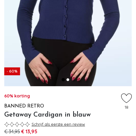
- 60%
60% korting
BANNED RETRO
18
Getaway Cardigan in blauw
Schrijf als eerste een review
€ 34,95
€ 13,95