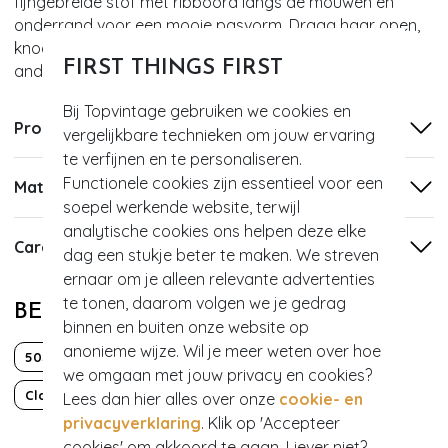
fijngebreide stof met ribboord langs de mouwen en
onderrand voor een mooie pasvorm. Draag haar open,
knoopje boven dicht of helemaal gesloten voor een
FIRST THINGS FIRST
andere look!
Bij Topvintage gebruiken we cookies en
Productinformatie
vergelijkbare technieken om jouw ervaring
te verfijnen en te personaliseren.
Functionele cookies zijn essentieel voor een
Materiaal
soepel werkende website, terwijl
analytische cookies ons helpen deze elke
Care
dag een stukje beter te maken. We streven
ernaar om je alleen relevante advertenties
te tonen, daarom volgen we je gedrag
BEKIJK MEER VAN
binnen en buiten onze website op
anonieme wijze. Wil je meer weten over hoe
50s
60s
Audrey Hepburn
Brigitte Bardot
we omgaan met jouw privacy en cookies?
Classy chic
Effen
Lange mouw
PinUp
Lees dan hier alles over onze
cookie- en
privacyverklaring
. Klik op 'Accepteer
cookies' om akkoord te gaan. Liever niet?