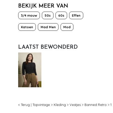
BEKIJK MEER VAN
3/4 mouw
50s
60s
Effen
Katoen
Mad Men
Mod
LAATST BEWONDERD
< Terug
|
Topvintage
>
Kleding
>
Vestjes
>
Banned Retro
>
1