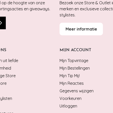
jd op de hoogte van onze
Bezoek onze Store & Outlet i
kortingsacties en giveaways.
merken en exclusieve collect
stylistes.
Meer informatie
ONS
MIJN ACCOUNT
 uit liefde
Mijn Topvintage
mheid
Mijn Bestellingen
ge Store
Mijn Tip Mij!
tore
Mijn Reacties
Gegevens wijzigen
ylisten
Voorkeuren
Uitloggen