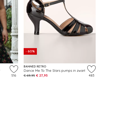
- 60%
BANNED RETRO
t
Dance Me To The Stars pumps in zwart
516
€ 69,95
€ 27,95
483