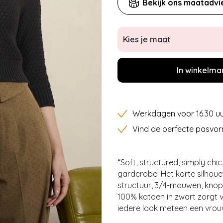
Bekijk ons maatadvi
Kies je maat
In winkelma
Werkdagen voor 16.30 uu
Vind de perfecte pasvor
“Soft, structured, simply chic
garderobe! Het korte silhoue
structuur, 3/4-mouwen, knope
100% katoen in zwart zorgt v
iedere look meteen een vrouw