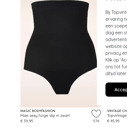
Bij Topvin
ervaring t
een soepel
dag een st
advertent
website o
privacy en
Klik op 'A
ons tot fu
altijd lat
Accep
EXCLUSI
MAGIC BODYFASHION
VINTAGE CH
Maxi sexy hoge slip in zwart
€ 39,95
576
€ 45,95