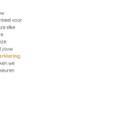
uw
ntieel voor
ze elke
te
nze
t jouw
erklaring
.
rken we
rkeuren