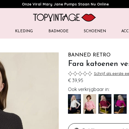
Onze Viral Mary Jane Pumps Staan Nu Online
KLEDING
BADMODE
SCHOENEN
ACC
BANNED RETRO
Fara katoenen ves
Schrijf als eerste e
€ 39,95
Ook verkrijgbaar in: