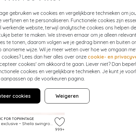
tage gebruiken we cookies en vergelijkbare technieken om jo
e verfijnen en te personaliseren. Functionele cookies zijn esse
 werkende website, terwijl analytische cookies ons helpen de
ukje beter te maken. We streven ernaar om je alleen relevan
ies te tonen, daarom volgen we je gedrag binnen en buiten o
p anonieme wijze. Wil je meer weten over hoe we omgaan me
 cookies? Lees dan hier alles over onze
cookie- en privacyv
ccepteer cookies' om akkoord te gaan. Liever niet? Dan bepe
nctionele cookies en vergelijkbare technieken. Je kunt je voo
er aanpassen op de voorkeuren pagina.
teer cookies
Weigeren
EF
IC FOR TOPVINTAGE
Topvintage exclusive ~ Sheila swingrok in zwart
999+