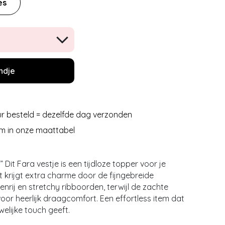
es
ndje
r besteld = dezelfde dag verzonden
m in onze maattabel
.” Dit Fara vestje is een tijdloze topper voor je
t krijgt extra charme door de fijngebreide
nrij en stretchy ribboorden, terwijl de zachte
oor heerlijk draagcomfort. Een effortless item dat
elijke touch geeft.