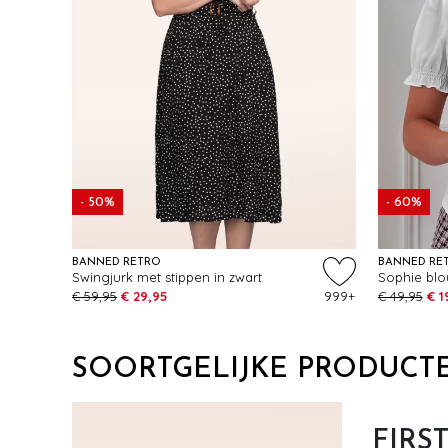
- 50%
- 60%
BANNED RETRO
BANNED RE
Swingjurk met stippen in zwart
Sophie blou
€ 59,95
€ 29,95
999+
€ 49,95
€ 1
SOORTGELIJKE PRODUCT
FIRS