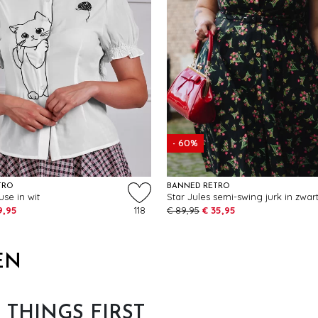
- 60%
TRO
BANNED RETRO
se in wit
Star Jules semi-swing jurk in zwar
9,95
118
€ 89,95
€ 35,95
EN
T THINGS FIRST