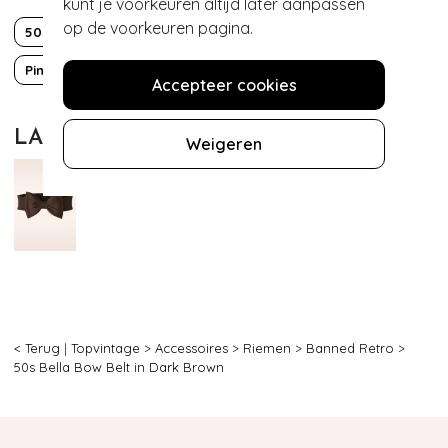
kunt je voorkeuren altijd later aanpassen
op de voorkeuren pagina.
50s
Grease
Mad Men
PinUp
Rockabilly
Strik
Accepteer cookies
LAATST BEWONDERD
Weigeren
< Terug
|
Topvintage
>
Accessoires
>
Riemen
>
Banned Retro
>
50s Bella Bow Belt in Dark Brown