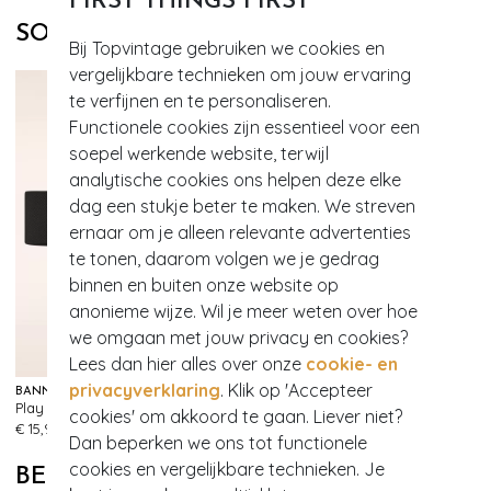
FIRST THINGS FIRST
SOORTGELIJKE PRODUCTEN
Bij Topvintage gebruiken we cookies en
vergelijkbare technieken om jouw ervaring
te verfijnen en te personaliseren.
Functionele cookies zijn essentieel voor een
soepel werkende website, terwijl
analytische cookies ons helpen deze elke
dag een stukje beter te maken. We streven
ernaar om je alleen relevante advertenties
te tonen, daarom volgen we je gedrag
binnen en buiten onze website op
anonieme wijze. Wil je meer weten over hoe
we omgaan met jouw privacy en cookies?
Lees dan hier alles over onze
cookie- en
privacyverklaring
. Klik op 'Accepteer
BANNED RETRO
Play It Right Bow-riem in zwart
cookies' om akkoord te gaan. Liever niet?
483
€ 15,95
Dan beperken we ons tot functionele
cookies en vergelijkbare technieken. Je
BEKIJK MEER VAN