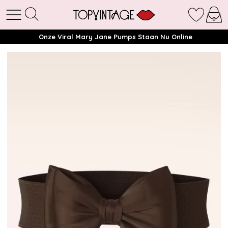
Onze Viral Mary Jane Pumps Staan Nu Online