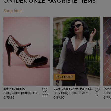
ONTDEK ONZE FAVORIETE ITEMS
Shop hier!
EXCLUSIEF
BANNED RETRO
GLAMOUR BUNNY BUSINESS BABE
TAMA
Mary Jane pumps in zwart en beige roze
Topvintage exclusive ~ Willow gilet in bruin
999+
17
€ 75,95
€ 89,95
€ 79