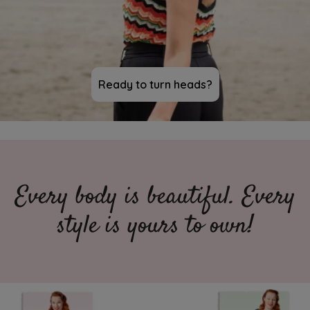
Ready to turn heads?
Every body is beautiful. Every
style is yours to own!